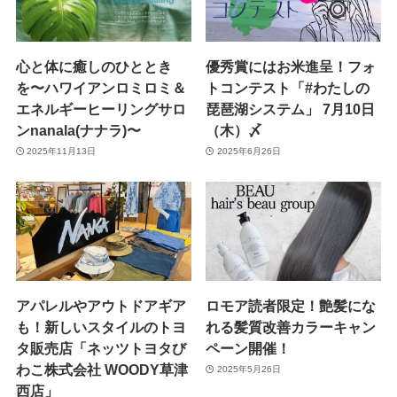
心と体に癒しのひととき
優秀賞にはお米進呈！フォ
を〜ハワイアンロミロミ＆
トコンテスト「#わたしの
エネルギーヒーリングサロ
琵琶湖システム」 7月10日
ンnanala(ナナラ)〜
（木）〆
2025年11月13日
2025年6月26日
アパレルやアウトドアギア
ロモア読者限定！艶髪にな
も！新しいスタイルのトヨ
れる髪質改善カラーキャン
タ販売店「ネッツトヨタび
ペーン開催！
わこ株式会社 WOODY草津
2025年5月26日
西店」