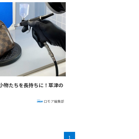
小物たちを長持ちに！草津の
ロモア編集部
1