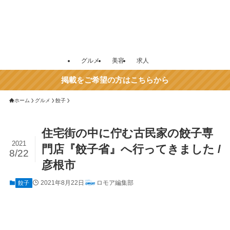
グルメ
美容
求人
掲載をご希望の方はこちらから
ホーム
グルメ
餃子
住宅街の中に佇む古民家の餃子専
2021
門店『餃子省』へ行ってきました /
8/22
彦根市
2021年8月22日
ロモア編集部
餃子