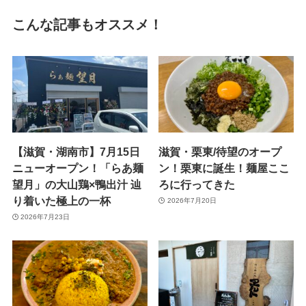
こんな記事もオススメ！
【滋賀・湖南市】7月15日
滋賀・栗東/待望のオープ
ニューオープン！「らあ麺
ン！栗東に誕生！麺屋ここ
望月」の大山鶏×鴨出汁 辿
ろに行ってきた
り着いた極上の一杯
2026年7月20日
2026年7月23日