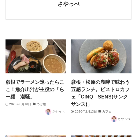
さやっぺ
彦根でラーメン迷ったらこ
彦根・松原の湖畔で味わう
こ！魚介出汁が主役の「ら
五感ランチ。ビストロカフ
ー麺 潮騒」
ェ「CINQ SENS(サンク
サンス)」
2026年3月10日
つけ麺
さやっぺ
2026年2月13日
カフェ
さやっぺ