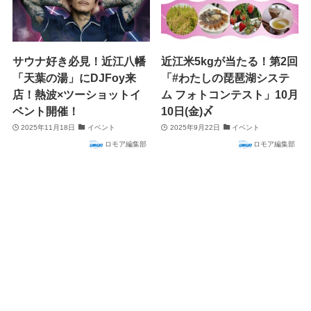
サウナ好き必見！近江八幡
近江米5kgが当たる！第2回
「天葉の湯」にDJFoy来
「#わたしの琵琶湖システ
店！熱波×ツーショットイ
ム フォトコンテスト」10月
ベント開催！
10日(金)〆
2025年11月18日
イベント
2025年9月22日
イベント
ロモア編集部
ロモア編集部