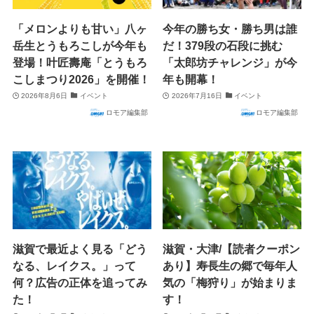
「メロンよりも甘い」八ヶ
今年の勝ち女・勝ち男は誰
岳生とうもろこしが今年も
だ！379段の石段に挑む
登場！叶匠壽庵「とうもろ
「太郎坊チャレンジ」が今
こしまつり2026」を開催！
年も開幕！
2026年8月6日
イベント
2026年7月16日
イベント
ロモア編集部
ロモア編集部
滋賀で最近よく見る「どう
滋賀・大津/【読者クーポン
なる、レイクス。」って
あり】寿長生の郷で毎年人
何？広告の正体を追ってみ
気の「梅狩り」が始まりま
た！
す！