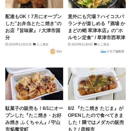
配達もOK！7月にオープン
意外にも穴場？ハイコスパ
した”お弁当とたこ焼き”の
ランチが楽しめる『酒場 か
お店『旨味家』 / 大津市国
まどの蛸 草津本店』の”ホ
分
ルモン定食” / 草津市西草津
2023年11月21日
たこ焼き
2023年11月4日
たこ焼き
Sari
ロモア編集部
駄菓子の販売も！6/1にオー
8/2 『たこ焼き たじま』が
プンした『たこ焼き・お好
OPENしたので食べてきま
み焼き ふくちゃん』/ 守山
した！隣ではメダカの販売
市焔魔堂町
も？ / 彦根市