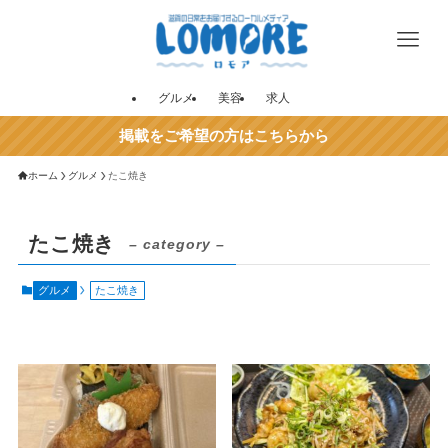
グルメ
美容
求人
掲載をご希望の方はこちらから
ホーム
グルメ
たこ焼き
たこ焼き
– category –
グルメ
たこ焼き