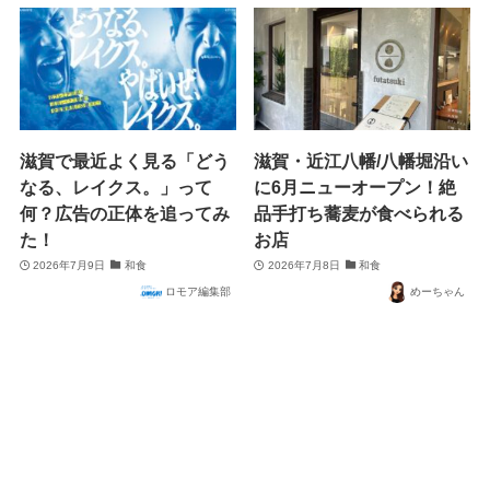
滋賀で最近よく見る「どう
滋賀・近江八幡/八幡堀沿い
なる、レイクス。」って
に6月ニューオープン！絶
何？広告の正体を追ってみ
品手打ち蕎麦が食べられる
た！
お店
2026年7月9日
和食
2026年7月8日
和食
ロモア編集部
めーちゃん