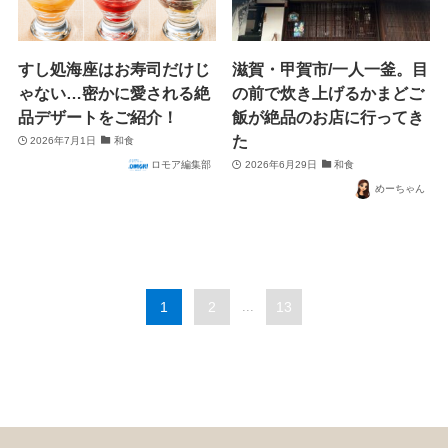
すし処海座はお寿司だけじ
滋賀・甲賀市/一人一釜。目
ゃない…密かに愛される絶
の前で炊き上げるかまどご
品デザートをご紹介！
飯が絶品のお店に行ってき
た
2026年7月1日
和食
ロモア編集部
2026年6月29日
和食
めーちゃん
1
2
...
13