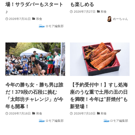
場！サラダバーもスタート
も楽しめる
♪
2026年7月27日
和食
2026年7月31日
和食
めーちゃん
ロモア編集部
今年の勝ち女・勝ち男は誰
【予約受付中！】すし処海
だ！379段の石段に挑む
座のうな重で土用の丑の日
「太郎坊チャレンジ」が今
を満喫！今年は”肝焼付”も
年も開幕！
新登場！
2026年7月16日
和食
2026年7月10日
和食
ロモア編集部
ロモア編集部