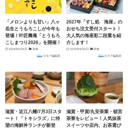
「メロンよりも甘い」八ヶ
2027年「すし処 海座」の
岳生とうもろこしが今年も
おせち注文受付スタート！
登場！叶匠壽庵「とうもろ
大人気の海座彩二段重を紹
こしまつり2026」を開催！
介します！
2026年8月6日
和食
2026年8月6日
和食
ロモア編集部
ロモア編集部
滋賀・近江八幡/7月3日スタ
滋賀・甲賀/丸安茶業・頓宮
ート！「トキシラズ」に待
茶寮をレビュー！人気抹茶
望の海鮮丼ランチが新登
スイーツや店内、お茶選び