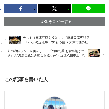
URLをコピーする
ラストは麻婆豆腐を投入！？『麻婆豆腐専門店
color’s』の近江牛一本"もつ鍋" / 大津市西の庄
旬の海鮮ランチが美味しい！『旬魚旬菜 お食事処まつ
き』の"海鮮三色はみ出しお造り丼" / 近江八幡市上田町
この記事を書いた人