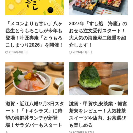
「メロンよりも甘い」八ヶ
2027年「すし処 海座」の
岳生とうもろこしが今年も
おせち注文受付スタート！
登場！叶匠壽庵「とうもろ
大人気の海座彩二段重を紹
こしまつり2026」を開催！
介します！
2026年8月6日
2026年8月6日
滋賀・近江八幡/7月3日スタ
滋賀・甲賀/丸安茶業・頓宮
ート！「トキシラズ」に待
茶寮をレビュー！人気抹茶
望の海鮮丼ランチが新登
スイーツや店内、お茶選び
場！サラダバーもスタート
も楽しめる
♪
2026年7月27日