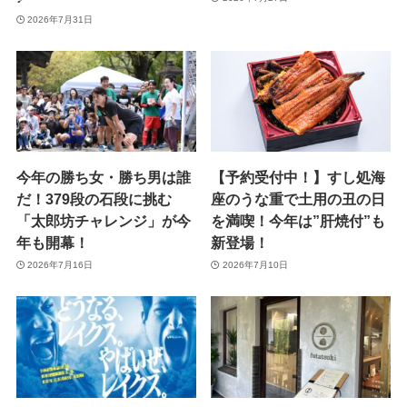
2026年7月31日
今年の勝ち女・勝ち男は誰
【予約受付中！】すし処海
だ！379段の石段に挑む
座のうな重で土用の丑の日
「太郎坊チャレンジ」が今
を満喫！今年は”肝焼付”も
年も開幕！
新登場！
2026年7月16日
2026年7月10日