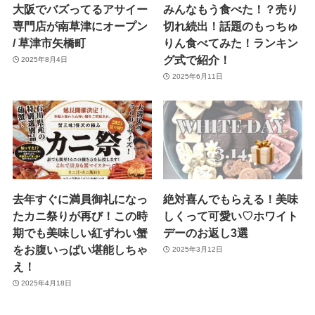
大阪でバズってるアサイー
みんなもう食べた！？売り
専門店が南草津にオープン
切れ続出！話題のもっちゅ
/ 草津市矢橋町
りん食べてみた！ランキン
グ式で紹介！
2025年8月4日
2025年6月11日
去年すぐに満員御礼になっ
絶対喜んでもらえる！美味
たカニ祭りが再び！この時
しくって可愛い♡ホワイト
期でも美味しい紅ずわい蟹
デーのお返し3選
をお腹いっぱい堪能しちゃ
2025年3月12日
え！
2025年4月18日