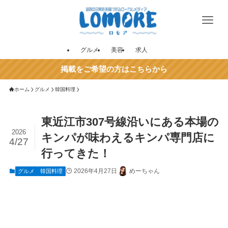
グルメ
美容
求人
掲載をご希望の方はこちらから
ホーム
グルメ
韓国料理
東近江市307号線沿いにある本場の
2026
キンパが味わえるキンパ専門店に
4/27
行ってきた！
2026年4月27日
めーちゃん
グルメ
韓国料理