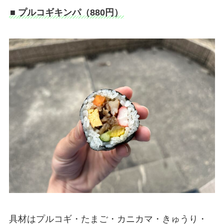
■ プルコギキンパ（880円）
具材はプルコギ・たまご・カニカマ・きゅうり・