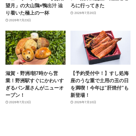
望月」の大山鶏×鴨出汁 辿
ろに行ってきた
り着いた極上の一杯
2026年7月20日
2026年7月23日
滋賀・野洲/朝7時から営
【予約受付中！】すし処海
業！野洲駅すぐにかわいす
座のうな重で土用の丑の日
ぎるパン屋さんがニューオ
を満喫！今年は”肝焼付”も
ープン！
新登場！
2026年7月13日
2026年7月10日