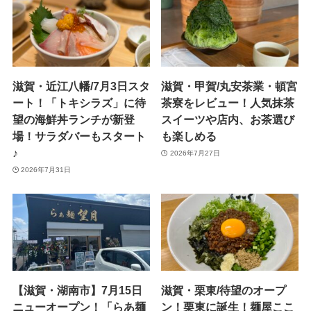
滋賀・近江八幡/7月3日スタ
滋賀・甲賀/丸安茶業・頓宮
ート！「トキシラズ」に待
茶寮をレビュー！人気抹茶
望の海鮮丼ランチが新登
スイーツや店内、お茶選び
場！サラダバーもスタート
も楽しめる
♪
2026年7月27日
2026年7月31日
【滋賀・湖南市】7月15日
滋賀・栗東/待望のオープ
ニューオープン！「らあ麺
ン！栗東に誕生！麺屋ここ