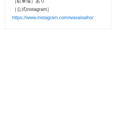
［駐車場］あり
［公式Instagram］
https://www.instagram.com/wasaisaiho/