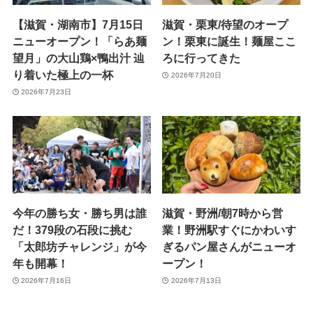
【滋賀・湖南市】7月15日
滋賀・栗東/待望のオープ
ニューオープン！「らあ麺
ン！栗東に誕生！麺屋ここ
望月」の大山鶏×鴨出汁 辿
ろに行ってきた
り着いた極上の一杯
2026年7月20日
2026年7月23日
今年の勝ち女・勝ち男は誰
滋賀・野洲/朝7時から営
だ！379段の石段に挑む
業！野洲駅すぐにかわいす
「太郎坊チャレンジ」が今
ぎるパン屋さんがニューオ
年も開幕！
ープン！
2026年7月16日
2026年7月13日