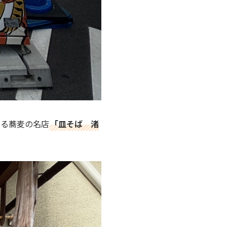
ある蕎麦の名店
「皿そば 渚