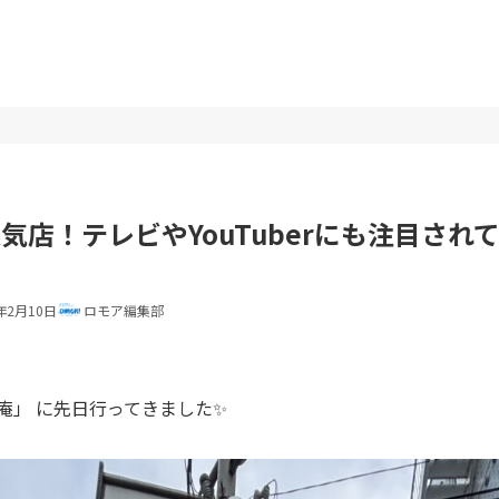
気店！テレビやYouTuberにも注目され
年2月10日
ロモア編集部
庵」 に先日行ってきました✨