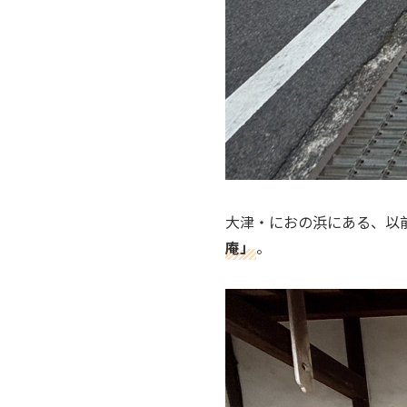
大津・におの浜にある、以前
庵」
。