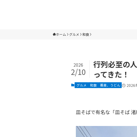
ホーム
グルメ
和食
行列必至の人
2026
2/10
ってきた！
グルメ
和食
蕎麦、うどん
2026
皿そばで有名な「皿そば 渚