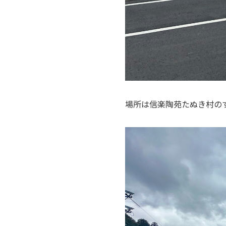
場所は信楽陶苑たぬき村の