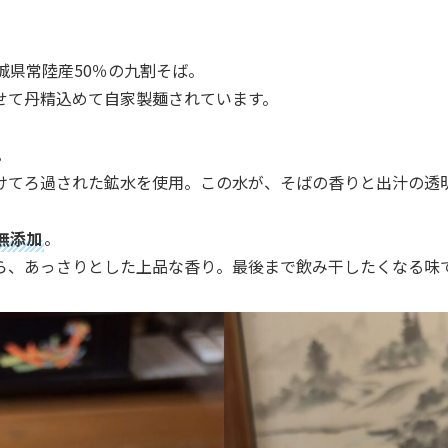
城県常陸産50％の九割そば。
せて丹精込めて自家製麺されています。
。
けてろ過された鉱水を使用。この水が、そばの香りと出汁の透
無添加
。
ら、あっさりとした上品な香り。最後まで飲み干したくなる味