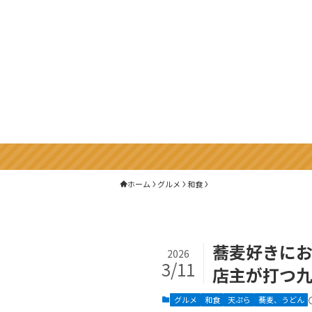
ホーム
グルメ
和食
蕎麦好きに
2026
3/11
店主が打つ九
グルメ
和食
天ぷら
蕎麦、うどん