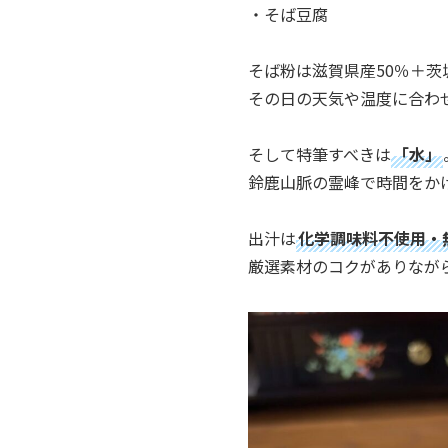
・そば豆腐
そば粉は滋賀県産50％＋茨
その日の天気や温度に合わ
そして特筆すべきは
「水」
鈴鹿山脈の霊峰で時間をか
出汁は
化学調味料不使用・
厳選素材のコクがありなが