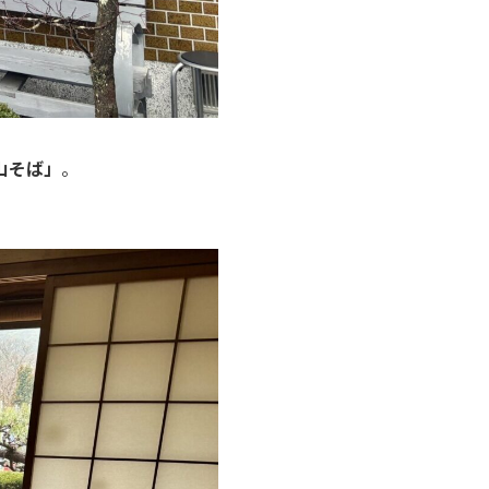
山そば」
。