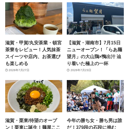
滋賀・甲賀/丸安茶業・頓宮
【滋賀・湖南市】7月15日
茶寮をレビュー！人気抹茶
ニューオープン！「らあ麺
スイーツや店内、お茶選び
望月」の大山鶏×鴨出汁 辿
も楽しめる
り着いた極上の一杯
2026年7月27日
2026年7月23日
滋賀・栗東/待望のオープ
今年の勝ち女・勝ち男は誰
ン！栗東に誕生！麺屋ここ
だ！379段の石段に挑む