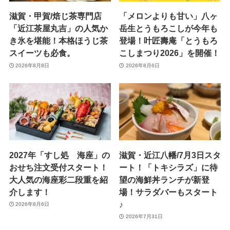
滋賀・甲賀/焙じ茶専門店
「メロンよりも甘い」八ヶ
「近江茶屋丸吉」の人気か
岳生とうもろこしが今年も
き氷を堪能！本格ほうじ茶
登場！叶匠壽庵「とうもろ
スイーツも必食。
こしまつり2026」を開催！
2026年8月8日
2026年8月6日
2027年「すし処 海座」の
滋賀・近江八幡/7月3日スタ
おせち注文受付スタート！
ート！「トキシラズ」に待
大人気の海座彩二段重を紹
望の海鮮丼ランチが新登
介します！
場！サラダバーもスタート
♪
2026年8月6日
2026年7月31日