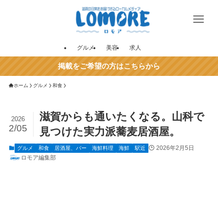
グルメ
美容
求人
掲載をご希望の方はこちらから
ホーム
グルメ
和食
滋賀からも通いたくなる。山科で
2026
2/05
見つけた実力派蕎麦居酒屋。
2026年2月5日
グルメ
和食
居酒屋、バー
海鮮料理
海鮮
駅近
ロモア編集部