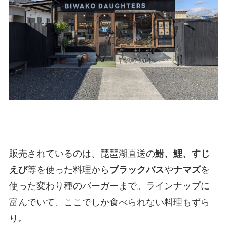
販売されているのは、琵琶湖直送の
鮒、鯉、すじ
えび
等を使った料理から
ブラックバス
や
ナマズ
を
使った変わり種のバーガーまで。ラインナップに
富んでいて、ここでしか食べられない料理もずら
り。