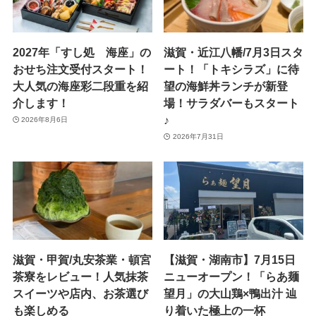
2027年「すし処 海座」の
滋賀・近江八幡/7月3日スタ
おせち注文受付スタート！
ート！「トキシラズ」に待
大人気の海座彩二段重を紹
望の海鮮丼ランチが新登
介します！
場！サラダバーもスタート
♪
2026年8月6日
2026年7月31日
滋賀・甲賀/丸安茶業・頓宮
【滋賀・湖南市】7月15日
茶寮をレビュー！人気抹茶
ニューオープン！「らあ麺
スイーツや店内、お茶選び
望月」の大山鶏×鴨出汁 辿
も楽しめる
り着いた極上の一杯