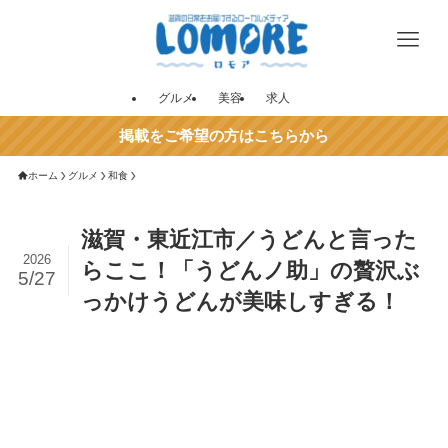
グルメ
美容
求人
掲載をご希望の方はこちらから
ホーム
グルメ
和食
滋賀・東近江市／うどんと言った
2026
らここ！「うどんノ助」の贅沢ぶ
5/27
っかけうどんが美味しすぎる！