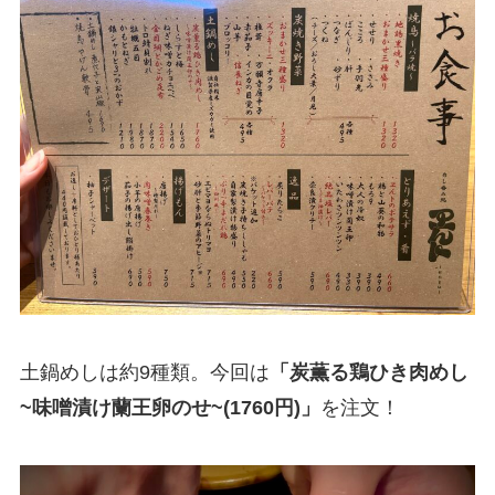
土鍋めしは約9種類。今回は
「炭薫る鶏ひき肉めし
~味噌漬け蘭王卵のせ~(1760円)」
を注文！