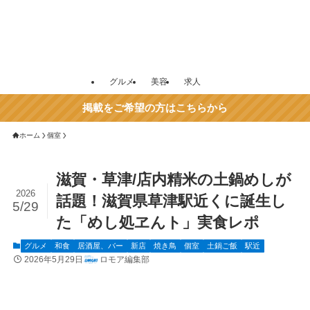
グルメ
美容
求人
掲載をご希望の方はこちらから
ホーム
個室
滋賀・草津/店内精米の土鍋めしが
2026
話題！滋賀県草津駅近くに誕生し
5/29
た「めし処ヱんト」実食レポ
グルメ
和食
居酒屋、バー
新店
焼き鳥
個室
土鍋ご飯
駅近
2026年5月29日
ロモア編集部