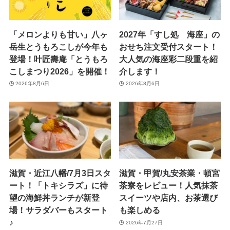
「メロンよりも甘い」八ヶ
2027年「すし処 海座」の
岳生とうもろこしが今年も
おせち注文受付スタート！
登場！叶匠壽庵「とうもろ
大人気の海座彩二段重を紹
こしまつり2026」を開催！
介します！
2026年8月6日
2026年8月6日
滋賀・近江八幡/7月3日スタ
滋賀・甲賀/丸安茶業・頓宮
ート！「トキシラズ」に待
茶寮をレビュー！人気抹茶
望の海鮮丼ランチが新登
スイーツや店内、お茶選び
場！サラダバーもスタート
も楽しめる
♪
2026年7月27日