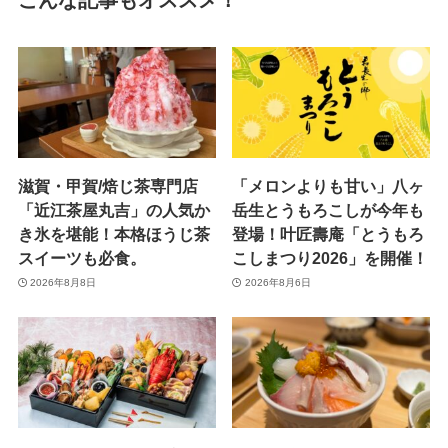
こんな記事もオススメ！
滋賀・甲賀/焙じ茶専門店
「メロンよりも甘い」八ヶ
「近江茶屋丸吉」の人気か
岳生とうもろこしが今年も
き氷を堪能！本格ほうじ茶
登場！叶匠壽庵「とうもろ
スイーツも必食。
こしまつり2026」を開催！
2026年8月8日
2026年8月6日