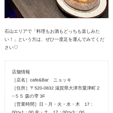
石山エリアで「料理もお酒もどっちも楽しみた
い！」という方は、ぜひ一度足を運んでみてくだ
さい♡
店舗情報
［店名］cafe&Bar ニョッキ
［住所］〒520-0832 滋賀県大津市粟津町２
−５５ 森の雫 3F
［営業時間］日・月・火・水・木 17：
00〜1：00 金・土 17：00〜3：00