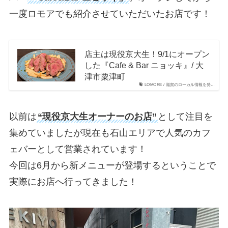
一度ロモアでも紹介させていただいたお店です！
店主は現役京大生！9/1にオープン
した『Cafe & Bar ニョッキ』/ 大
津市粟津町
LOMORE / 滋賀のローカル情報を発…
以前は
“現役京大生オーナーのお店”
として注目を
集めていましたが現在も石山エリアで人気のカフ
ェバーとして営業されています！
今回は6月から新メニューが登場するということで
実際にお店へ行ってきました！