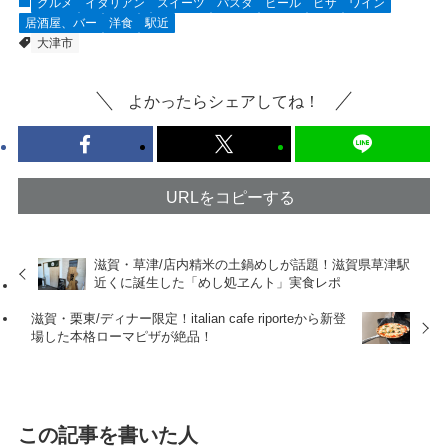
グルメ
イタリアン
スイーツ
パスタ
ビール
ピザ
ワイン
居酒屋、バー
洋食
駅近
大津市
よかったらシェアしてね！
URLをコピーする
滋賀・草津/店内精米の土鍋めしが話題！滋賀県草津駅
近くに誕生した「めし処ヱんト」実食レポ
滋賀・栗東/ディナー限定！italian cafe riporteから新登
場した本格ローマピザが絶品！
この記事を書いた人