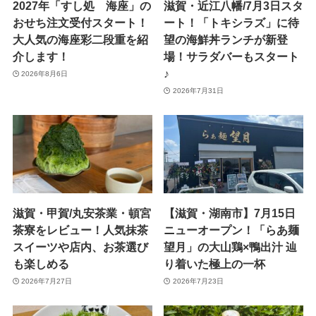
2027年「すし処 海座」の
滋賀・近江八幡/7月3日スタ
おせち注文受付スタート！
ート！「トキシラズ」に待
大人気の海座彩二段重を紹
望の海鮮丼ランチが新登
介します！
場！サラダバーもスタート
♪
2026年8月6日
2026年7月31日
滋賀・甲賀/丸安茶業・頓宮
【滋賀・湖南市】7月15日
茶寮をレビュー！人気抹茶
ニューオープン！「らあ麺
スイーツや店内、お茶選び
望月」の大山鶏×鴨出汁 辿
も楽しめる
り着いた極上の一杯
2026年7月27日
2026年7月23日