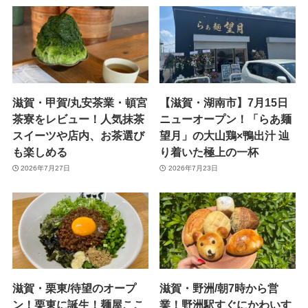
滋賀・甲賀/丸安茶業・頓宮
【滋賀・湖南市】7月15日
茶寮をレビュー！人気抹茶
ニューオープン！「らあ麺
スイーツや店内、お茶選び
望月」の大山鶏×鴨出汁 辿
も楽しめる
り着いた極上の一杯
2026年7月27日
2026年7月23日
滋賀・栗東/待望のオープ
滋賀・野洲/朝7時から営
ン！栗東に誕生！麺屋ここ
業！野洲駅すぐにかわいす