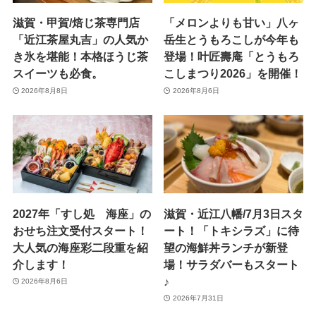
滋賀・甲賀/焙じ茶専門店
「メロンよりも甘い」八ヶ
「近江茶屋丸吉」の人気か
岳生とうもろこしが今年も
き氷を堪能！本格ほうじ茶
登場！叶匠壽庵「とうもろ
スイーツも必食。
こしまつり2026」を開催！
2026年8月8日
2026年8月6日
2027年「すし処 海座」の
滋賀・近江八幡/7月3日スタ
おせち注文受付スタート！
ート！「トキシラズ」に待
大人気の海座彩二段重を紹
望の海鮮丼ランチが新登
介します！
場！サラダバーもスタート
♪
2026年8月6日
2026年7月31日