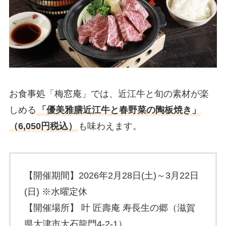
お食事処「梅窓庵」では、近江牛と旬の素材が楽
しめる
「優美雅膳近江牛と春野菜の陶板焼き」
（6,050円税込）
も味わえます。
【開催期間】2026年2月28日(土)～3月22日
(日) ※水曜定休
【開催場所】 叶 匠壽庵 寿長生の郷（滋賀
県大津市大石龍門4-2-1）