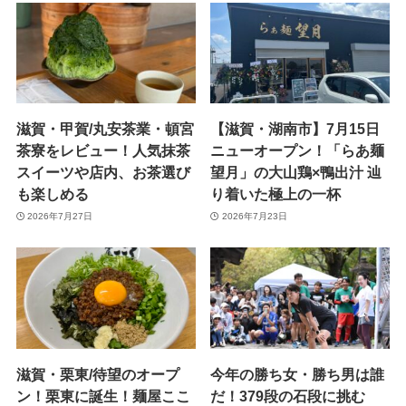
滋賀・甲賀/丸安茶業・頓宮
【滋賀・湖南市】7月15日
茶寮をレビュー！人気抹茶
ニューオープン！「らあ麺
スイーツや店内、お茶選び
望月」の大山鶏×鴨出汁 辿
も楽しめる
り着いた極上の一杯
2026年7月27日
2026年7月23日
滋賀・栗東/待望のオープ
今年の勝ち女・勝ち男は誰
ン！栗東に誕生！麺屋ここ
だ！379段の石段に挑む