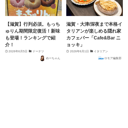
【滋賀】行列必須。もっち
滋賀・大津/深夜まで本格イ
ゅりん期間限定復活！新味
タリアンが楽しめる隠れ家
も登場！ランキングで紹
カフェバー「Cafe&Bar ニ
介！
ョッキ」
2026年6月5日
ドーナツ
2026年6月1日
イタリアン
めーちゃん
ロモア編集部