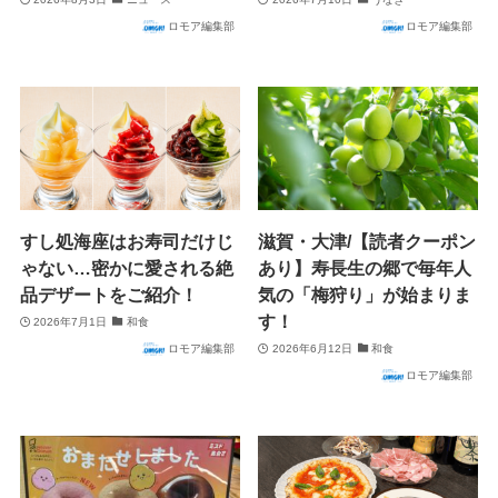
ロモア編集部
ロモア編集部
すし処海座はお寿司だけじ
滋賀・大津/【読者クーポン
ゃない…密かに愛される絶
あり】寿長生の郷で毎年人
品デザートをご紹介！
気の「梅狩り」が始まりま
す！
2026年7月1日
和食
ロモア編集部
2026年6月12日
和食
ロモア編集部