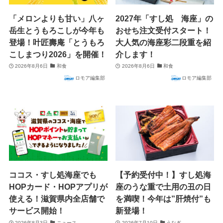
「メロンよりも甘い」八ヶ
2027年「すし処 海座」の
岳生とうもろこしが今年も
おせち注文受付スタート！
登場！叶匠壽庵「とうもろ
大人気の海座彩二段重を紹
こしまつり2026」を開催！
介します！
2026年8月6日
和食
2026年8月6日
和食
ロモア編集部
ロモア編集部
ココス・すし処海座でも
【予約受付中！】すし処海
HOPカード・HOPアプリが
座のうな重で土用の丑の日
使える！滋賀県内全店舗で
を満喫！今年は”肝焼付”も
サービス開始！
新登場！
2026年8月3日
ニュース
2026年7月10日
うなぎ