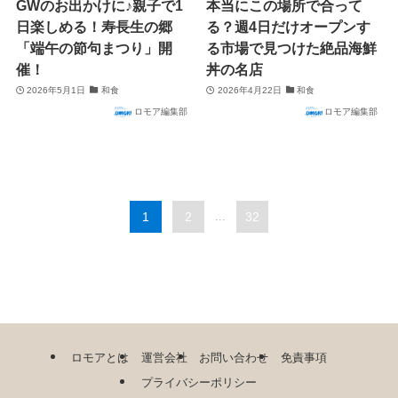
GWのお出かけに♪親子で1
本当にこの場所で合って
日楽しめる！寿長生の郷
る？週4日だけオープンす
「端午の節句まつり」開
る市場で見つけた絶品海鮮
催！
丼の名店
2026年5月1日
和食
2026年4月22日
和食
ロモア編集部
ロモア編集部
1
2
...
32
ロモアとは
運営会社
お問い合わせ
免責事項
プライバシーポリシー