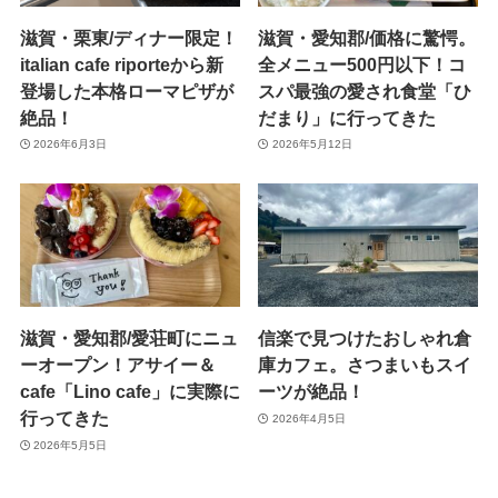
滋賀・栗東/ディナー限定！
滋賀・愛知郡/価格に驚愕。
italian cafe riporteから新
全メニュー500円以下！コ
登場した本格ローマピザが
スパ最強の愛され食堂「ひ
絶品！
だまり」に行ってきた
2026年6月3日
2026年5月12日
滋賀・愛知郡/愛荘町にニュ
信楽で見つけたおしゃれ倉
ーオープン！アサイー＆
庫カフェ。さつまいもスイ
cafe「Lino cafe」に実際に
ーツが絶品！
行ってきた
2026年4月5日
2026年5月5日