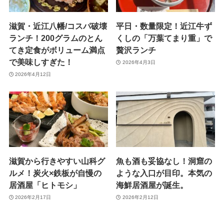
滋賀・近江八幡/コスパ破壊
平日・数量限定！近江牛ず
ランチ！200グラムのとん
くしの「万葉てまり重」で
てき定食がボリューム満点
贅沢ランチ
で美味しすぎた！
2026年4月3日
2026年4月12日
滋賀から行きやすい山科グ
魚も酒も妥協なし！洞窟の
ルメ！炭火×鉄板が自慢の
ような入口が目印。本気の
居酒屋「ヒトモシ」
海鮮居酒屋が誕生。
2026年2月17日
2026年2月12日