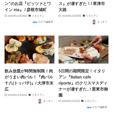
ン”のお店『ピッツァとワ
ス』が凄すぎた！/ 草津市
イン nia』 / 彦根市城町
大路
2024年12月29日
イタリアン
2024年12月28日
イタリアン
ロモア編集部
まっすー
飲み放題が時間無制限！肉
5日間の期間限定！イタリ
がうまい肉バル！『肉バル
アン『Italian cafe
十八(トッパチ)』/ 大津市末
riporte』のクリスマスディ
広
ナーが凄すぎた.. / 栗東市御
園
2024年12月24日
イタリアン
まっすー
2024年12月3日
イタリアン
ロモア編集部