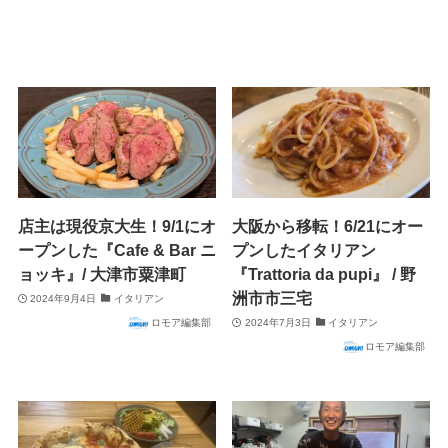
店主は現役京大生！9/1にオ
大阪から移転！6/21にオー
ープンした『Cafe & Bar ニ
プンしたイタリアン
ョッキ』/ 大津市粟津町
『Trattoria da pupi』 / 野
洲市市三宅
2024年9月4日
イタリアン
ロモア編集部
2024年7月3日
イタリアン
ロモア編集部