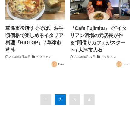
草津市役所すぐそば。お手
『Cafe Fujimitu』で”イタ
頃価格で楽しめるイタリア
リアン酒場の元店長が作
料理『BIOTOP』 / 草津市
る”間借りカフェがスター
草津
ト / 大津市大石
2024年6月30日
イタリアン
2024年6月27日
イタリアン
Sari
Sari
1
2
3
4