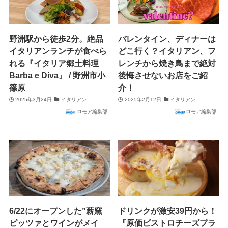
野洲駅から徒歩2分。絶品
バレンタイン、ディナーは
イタリアンランチが食べら
どこ行く？イタリアン、フ
れる『イタリア郷土料理
レンチから焼き鳥まで絶対
Barba e Diva』 / 野洲市小
後悔させないお店をご紹
篠原
介！
2025年3月24日
イタリアン
2025年2月12日
イタリアン
ロモア編集部
ロモア編集部
6/22にオープンした”薪窯
ドリンクが激安39円から！
ピッツァとワインがメイ
『原価ビストロチーズプラ