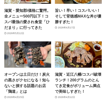
滋賀・愛知郡/価格に驚愕。
旨い！早い！コスパいい！
全メニュー500円以下！コ
そして背徳感MAXな丼が優
スパ最強の愛され食堂「ひ
勝すぎた！
だまり」に行ってきた
2026年4月17日
2026年5月12日
オープンは土日だけ！炭火
滋賀・近江八幡/コスパ破壊
の黒さがクセになる！知ら
ランチ！200グラムのとん
ないと損する話題のお店
てき定食がボリューム満点
「鶏道」とは
で美味しすぎた！
2026年4月15日
2026年4月12日