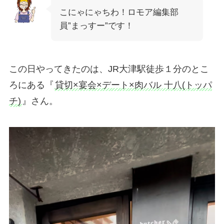
こにゃにゃちわ！ロモア編集部
員”まっすー”です！
この日やってきたのは、JR大津駅徒歩１分のとこ
ろにある『
貸切×宴会×デート×肉バル 十八(トッパ
チ)
』さん。