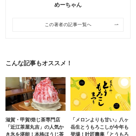
めーちゃん
この著者の記事一覧へ
こんな記事もオススメ！
滋賀・甲賀/焙じ茶専門店
「メロンよりも甘い」八ヶ
「近江茶屋丸吉」の人気か
岳生とうもろこしが今年も
き氷を堪能！本格ほうじ茶
登場！叶匠壽庵「とうもろ