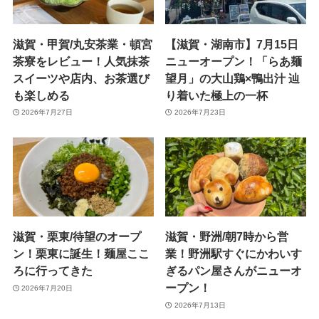
滋賀・甲賀/丸安茶業・頓宮
【滋賀・湖南市】7月15日
茶寮をレビュー！人気抹茶
ニューオープン！「らあ麺
スイーツや店内、お茶選び
望月」の大山鶏×鴨出汁 辿
も楽しめる
り着いた極上の一杯
2026年7月27日
2026年7月23日
滋賀・栗東/待望のオープ
滋賀・野洲/朝7時から営
ン！栗東に誕生！麺屋ここ
業！野洲駅すぐにかわいす
ろに行ってきた
ぎるパン屋さんがニューオ
ープン！
2026年7月20日
2026年7月13日