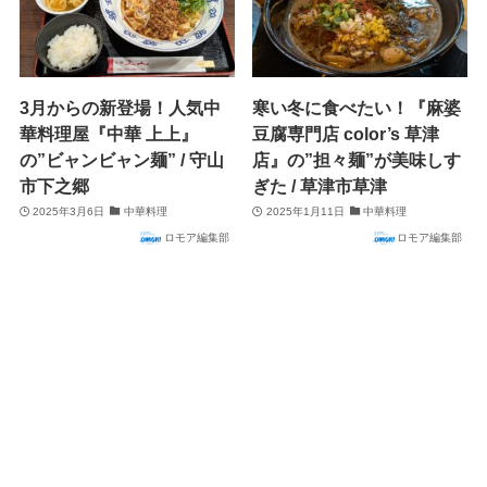
3月からの新登場！人気中
寒い冬に食べたい！『麻婆
華料理屋『中華 上上』
豆腐専門店 color’s 草津
の”ビャンビャン麺” / 守山
店』の”担々麺”が美味しす
市下之郷
ぎた / 草津市草津
2025年3月6日
中華料理
2025年1月11日
中華料理
ロモア編集部
ロモア編集部