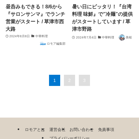
昼呑みもできる！8/6から
暑い日にピッタリ！『台湾
『サロンサンマ』でランチ
料理 味鮮』で”冷麺”の提供
営業がスタート / 草津市西
がスタートしています / 草
大路
津市野路
2024年8月8日
中華料理
2024年7月4日
中華料理
美桜
ロモア編集部
1
2
3
ロモアとは
運営会社
お問い合わせ
免責事項
プライバシーポリシー