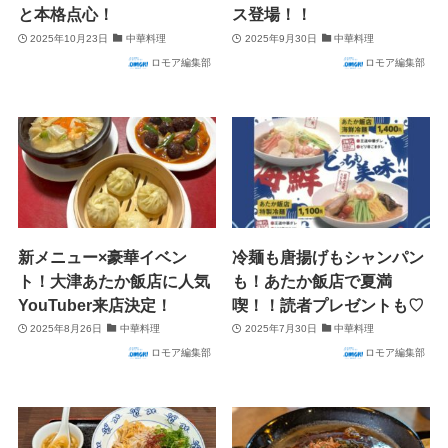
と本格点心！
ス登場！！
2025年10月23日
中華料理
2025年9月30日
中華料理
ロモア編集部
ロモア編集部
新メニュー×豪華イベン
冷麺も唐揚げもシャンパン
ト！大津あたか飯店に人気
も！あたか飯店で夏満
YouTuber来店決定！
喫！！読者プレゼントも♡
2025年8月26日
中華料理
2025年7月30日
中華料理
ロモア編集部
ロモア編集部