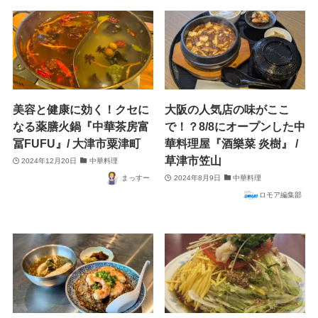
美容と健康に効く！クセに
大阪の人気店の味がここ
なる薬膳火鍋『中華茶房富
で！？8/8にオープンした中
冨FUFU』/ 大津市粟津町
華料理屋『酒樂菜 炎樹』 /
草津市笠山
2024年12月20日
中華料理
まっすー
2024年8月9日
中華料理
ロモア編集部