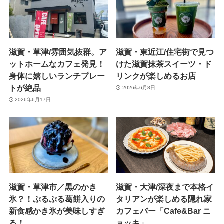
滋賀・草津/雰囲気抜群。ア
滋賀・東近江/住宅街で見つ
ットホームなカフェ発見！
けた滋賀抹茶スイーツ・ド
身体に嬉しいランチプレー
リンクが楽しめるお店
トが絶品
2026年6月8日
2026年6月17日
滋賀・草津市／黒のかき
滋賀・大津/深夜まで本格イ
氷？！ぷるぷる葛餅入りの
タリアンが楽しめる隠れ家
新食感かき氷が美味しすぎ
カフェバー「Cafe&Bar ニ
る！
ョッキ」