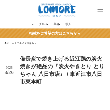
グルメ
美容
求人
掲載をご希望の方はこちらから
ホーム
グルメ
焼き鳥
備長炭で焼き上げる近江鶏の炭火
焼きが絶品の『炭火やきとり とり
2025
8/26
ちゃん 八日市店』 / 東近江市八日
市東本町