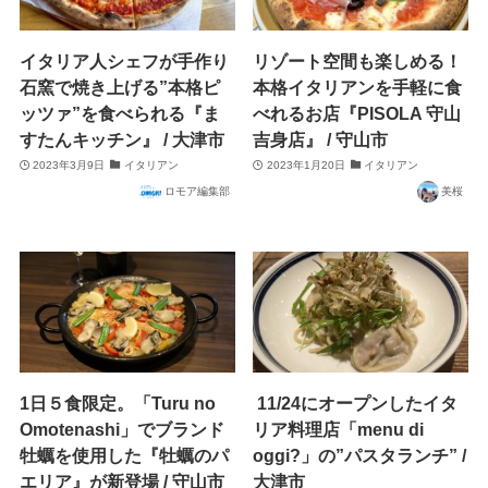
イタリア人シェフが手作り
リゾート空間も楽しめる！
石窯で焼き上げる”本格ピ
本格イタリアンを手軽に食
ッツァ”を食べられる『ま
べれるお店『PISOLA 守山
すたんキッチン』 / 大津市
吉身店』 / 守山市
2023年3月9日
イタリアン
2023年1月20日
イタリアン
ロモア編集部
美桜
1日５食限定。「Turu no
11/24にオープンしたイタ
Omotenashi」でブランド
リア料理店「menu di
牡蠣を使用した『牡蠣のパ
oggi?」の”パスタランチ” /
エリア』が新登場 / 守山市
大津市