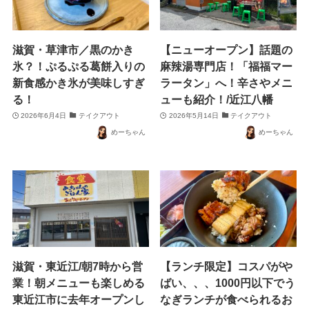
滋賀・草津市／黒のかき
【ニューオープン】話題の
氷？！ぷるぷる葛餅入りの
麻辣湯専門店！「福福マー
新食感かき氷が美味しすぎ
ラータン」へ！辛さやメニ
る！
ューも紹介！/近江八幡
2026年6月4日
テイクアウト
2026年5月14日
テイクアウト
めーちゃん
めーちゃん
滋賀・東近江/朝7時から営
【ランチ限定】コスパがや
業！朝メニューも楽しめる
ばい、、、1000円以下でう
東近江市に去年オープンし
なぎランチが食べられるお