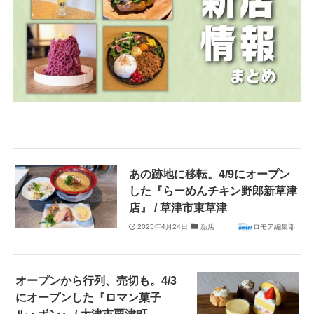
あの跡地に移転。4/9にオープン
した『らーめんチキン野郎新草津
店』 / 草津市東草津
2025年4月24日
新店
ロモア編集部
オープンから行列、売切も。4/3
にオープンした『ロマン菓子
ル・ボン』 / 大津市粟津町