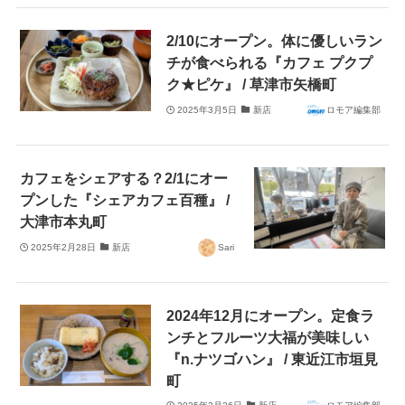
2/10にオープン。体に優しいラン
チが食べられる『カフェ プクプ
ク★ピケ』 / 草津市矢橋町
2025年3月5日
新店
ロモア編集部
カフェをシェアする？2/1にオー
プンした『シェアカフェ百種』 /
大津市本丸町
2025年2月28日
新店
Sari
2024年12月にオープン。定食ラ
ンチとフルーツ大福が美味しい
『n.ナツゴハン』 / 東近江市垣見
町