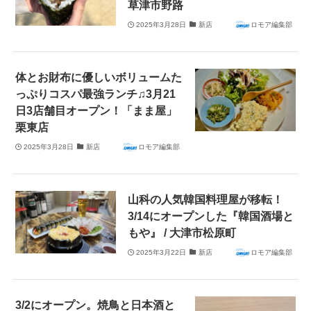
草津市野路
2025年3月28日
新店
ロモア編集部
体とお財布に優しいボリュームた
っぷりコスパ最強ランチ♫3月21
日3店舗目オープン！「まま屋」
栗東店
2025年3月28日
新店
ロモア編集部
山科の人気韓国料理屋が移転！
3/14にオープンした『韓国酒場と
もや』 / 大津市松原町
2025年3月22日
新店
ロモア編集部
3/2にオープン。焼鳥と日本酒と