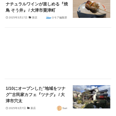
ナチュラルワインが楽しめる『焼
鳥 そう井』 / 大津市粟津町
2025年3月17日
新店
ロモア編集部
1/10にオープンした”地域をツナ
グ”古民家カフェ『ツナグ』 / 大
津市穴太
2025年3月7日
新店
Sari