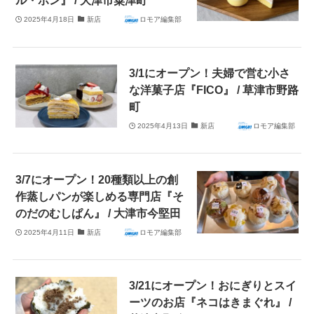
2025年4月18日
新店
ロモア編集部
3/1にオープン！夫婦で営む小さ
な洋菓子店『FICO』 / 草津市野路
町
2025年4月13日
新店
ロモア編集部
3/7にオープン！20種類以上の創
作蒸しパンが楽しめる専門店『そ
のだのむしぱん』 / 大津市今堅田
2025年4月11日
新店
ロモア編集部
3/21にオープン！おにぎりとスイ
ーツのお店『ネコはきまぐれ』 /