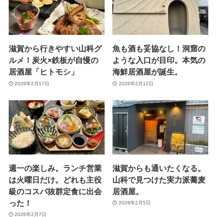
滋賀から行きやすい山科グ
魚も酒も妥協なし！洞窟の
ルメ！炭火×鉄板が自慢の
ような入口が目印。本気の
居酒屋「ヒトモシ」
海鮮居酒屋が誕生。
2026年2月17日
2026年2月12日
週一の楽しみ。ランチ営業
滋賀からも通いたくなる。
は火曜日だけ。どれも主役
山科で見つけた実力派蕎麦
級のコスパ抜群定食に出会
居酒屋。
った！
2026年2月5日
2026年2月7日