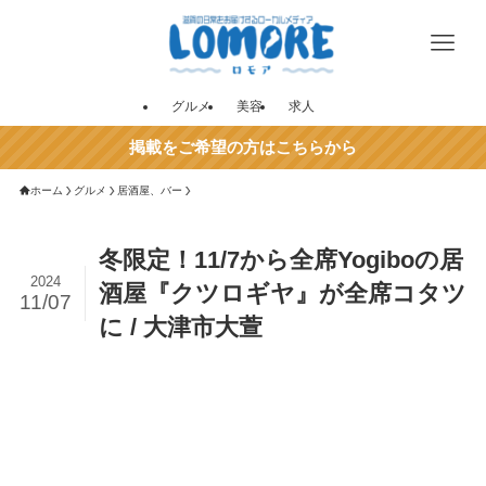
グルメ
美容
求人
掲載をご希望の方はこちらから
ホーム
グルメ
居酒屋、バー
冬限定！11/7から全席Yogiboの居
2024
酒屋『クツロギヤ』が全席コタツ
11/07
に / 大津市大萱