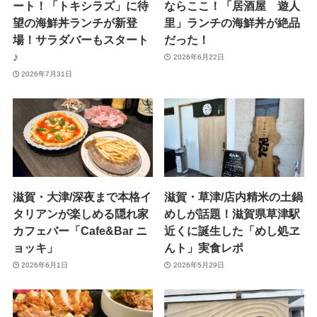
ート！「トキシラズ」に待
ならここ！「居酒屋 遊人
望の海鮮丼ランチが新登
里」ランチの海鮮丼が絶品
場！サラダバーもスタート
だった！
♪
2026年6月22日
2026年7月31日
滋賀・大津/深夜まで本格イ
滋賀・草津/店内精米の土鍋
タリアンが楽しめる隠れ家
めしが話題！滋賀県草津駅
カフェバー「Cafe&Bar ニ
近くに誕生した「めし処ヱ
ョッキ」
んト」実食レポ
2026年6月1日
2026年5月29日