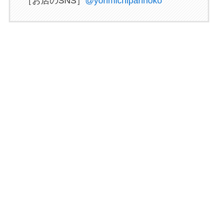
［お店のSNS］
@yorimichipannoko