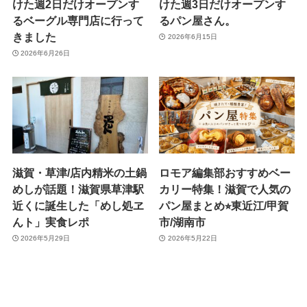
けた週2日だけオープンす
けた週3日だけオープンす
るベーグル専門店に行って
るパン屋さん。
きました
2026年6月15日
2026年6月26日
滋賀・草津/店内精米の土鍋
ロモア編集部おすすめベー
めしが話題！滋賀県草津駅
カリー特集！滋賀で人気の
近くに誕生した「めし処ヱ
パン屋まとめ⭐︎東近江/甲賀
んト」実食レポ
市/湖南市
2026年5月29日
2026年5月22日