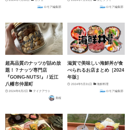
ロモア編集部
ロモア編集部
超高品質のナッツが詰め放
滋賀で美味しい海鮮丼が食
題！？ナッツ専門店
べられるお店まとめ［2024
『GOING-NUTS!』 / 近江
年版］
八幡市仲屋町
2024年5月31日
海鮮料理
2024年6月2日
テイクアウト
ロモア編集部
美桜