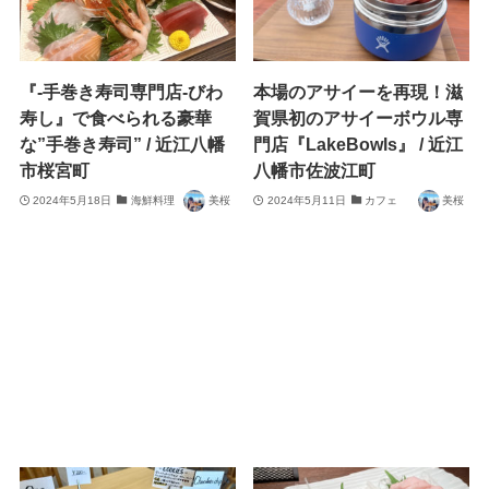
『-手巻き寿司専門店-びわ
本場のアサイーを再現！滋
寿し』で食べられる豪華
賀県初のアサイーボウル専
な”手巻き寿司” / 近江八幡
門店『LakeBowls』 / 近江
市桜宮町
八幡市佐波江町
2024年5月18日
海鮮料理
美桜
2024年5月11日
カフェ
美桜