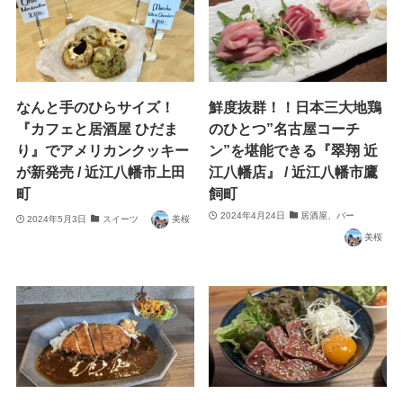
なんと手のひらサイズ！
鮮度抜群！！日本三大地鶏
『カフェと居酒屋 ひだま
のひとつ”名古屋コーチ
り』でアメリカンクッキー
ン”を堪能できる『翠翔 近
が新発売 / 近江八幡市上田
江八幡店』 / 近江八幡市鷹
町
飼町
2024年4月24日
居酒屋、バー
2024年5月3日
スイーツ
美桜
美桜