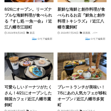
8/26にオープン。リーズナ
新鮮な海鮮と創作料理が食
ブルな海鮮料理が食べられ
べられるお店『鮮魚と創作
る『すし処 一魚一会』 / 近
料理トキシラズ』 / 近江八
江八幡市江頭町
幡市鷹飼町
2024年8月28日
新店
2024年7月26日
居酒屋、バー
ロモア編集部
ロモア編集部
可愛らしいドーナツがたく
プレートランチが美味い！
さん！4/21にオープンした
7/5にあの人気カフェが移転
韓国カフェ / 近江八幡市鷹
オープン / 近江八幡市多賀
飼町
町
2024年7月18日
カフェ
2024年7月11日
エビフライ