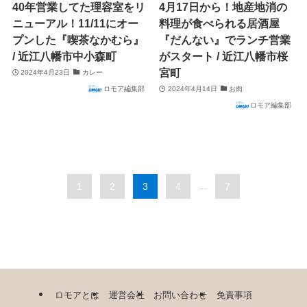
40年営業してた理容室をリ
4月17日から！地産地消の
ニューアル！11/11にオー
料理が食べられる居酒屋
プンした『喫茶なかむら』
『だんない』でランチ営業
/ 近江八幡市中小森町
がスタート / 近江八幡市桜
宮町
2024年4月23日
カレー
ロモア編集部
2024年4月14日
お肉
ロモア編集部
1
2
3
4
...
7
ロモアとは
運営会社
お問い合わせ
免責事項