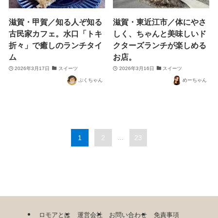
滋賀・甲賀／知る人ぞ知る
滋賀・東近江市／体にやさ
古民家カフェ。水口「トキ
しく、ちゃんと美味しいド
折々」で癒しのランチタイ
クターズランチが楽しめる
ム
お店。
2026年3月17日
スイーツ
2026年3月16日
スイーツ
ぷくちゃん
めーちゃん
1
2
...
23
ロモアとは
運営会社
お問い合わせ
免責事項