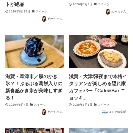
トが絶品
2026年6月8日
スイーツ
2026年6月17日
スイーツ
めーちゃん
めーちゃん
滋賀・草津市／黒のかき
滋賀・大津/深夜まで本格イ
氷？！ぷるぷる葛餅入りの
タリアンが楽しめる隠れ家
新食感かき氷が美味しすぎ
カフェバー「Cafe&Bar ニ
る！
ョッキ」
2026年6月4日
スイーツ
2026年6月1日
スイーツ
めーちゃん
ロモア編集部