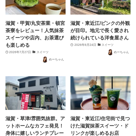
滋賀・甲賀/丸安茶業・頓宮
滋賀・東近江/ピンクの外観
茶寮をレビュー！人気抹茶
が目印。地元で長く愛され
スイーツや店内、お茶選び
続けられている洋食屋さん
も楽しめる
2026年6月24日
スイーツ
2026年7月27日
スイーツ
めーちゃん
めーちゃん
滋賀・草津/雰囲気抜群。ア
滋賀・東近江/住宅街で見つ
ットホームなカフェ発見！
けた滋賀抹茶スイーツ・ド
身体に嬉しいランチプレー
リンクが楽しめるお店