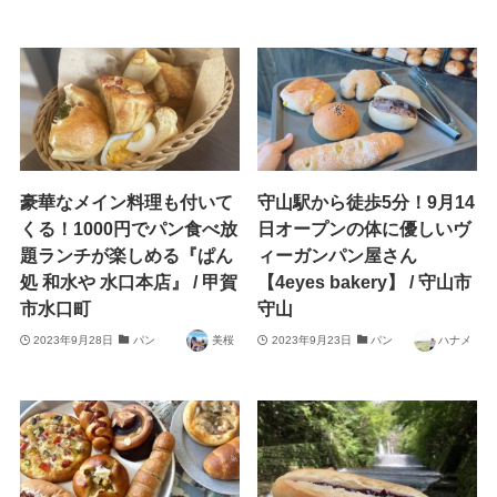
豪華なメイン料理も付いて
守山駅から徒歩5分！9月14
くる！1000円でパン食べ放
日オープンの体に優しいヴ
題ランチが楽しめる『ぱん
ィーガンパン屋さん
処 和水や 水口本店』 / 甲賀
【4eyes bakery】 / 守山市
市水口町
守山
2023年9月28日
パン
美桜
2023年9月23日
パン
ハナメ