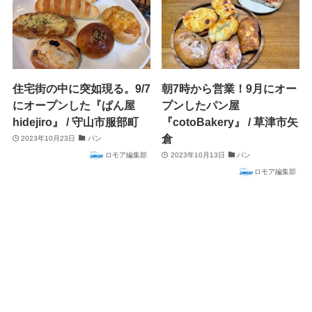
住宅街の中に突如現る。9/7
朝7時から営業！9月にオー
にオープンした『ぱん屋
プンしたパン屋
hidejiro』 / 守山市服部町
『cotoBakery』 / 草津市矢
倉
2023年10月23日
パン
ロモア編集部
2023年10月13日
パン
ロモア編集部