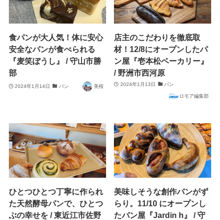
食パンが大人気！体に安心
店主のこだわりを徹底取
安全なパンが食べられる
材！12/8にオープンしたパ
『麦笑ぼうし』 / 守山市勝
ン屋『壱本松ベーカリー』
部
/ 野洲市西河原
2024年1月13日
パン
2024年1月14日
パン
美桜
ロモア編集部
ひとつひとつ丁寧に作られ
美味しそうな創作パンがず
た天然酵母パンで、ひとつ
らり。11/10 にオープンし
ぶの幸せを / 東近江市佐野
たパン屋『Jardin h』 / 守