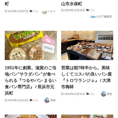
町
山市水保町
2023年12月26日
パン
2023年12月27日
パン
ハナメ
ロモア編集部
1951年に創業。滋賀のご当
営業は朝7時半から。美味
地パン”サラダパン”が食べ
しくてコスパの良いパン屋
られる『つるやパン まるい
『トロワランジェ』 / 大津
食パン専門店』 / 長浜市元
市梅林
浜町
2023年10月31日
パン
美桜
2023年12月14日
パン
美桜