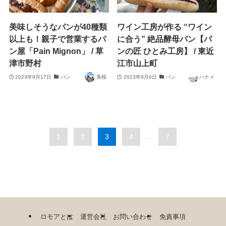
美味しそうなパンが40種類
ワイン工房が作る “ワイン
以上も！親子で営業するパ
に合う” 絶品酵母パン【パ
ン屋「Pain Mignon」 / 草
ンの匠 ひとみ工房】 / 東近
津市野村
江市山上町
2023年9月17日
パン
美桜
2023年9月6日
パン
ハナメ
1
2
3
4
...
7
ロモアとは
運営会社
お問い合わせ
免責事項