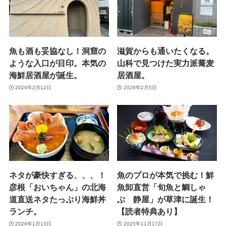
魚も酒も妥協なし！洞窟の
滋賀からも通いたくなる。
ような入口が目印。本気の
山科で見つけた実力派蕎麦
海鮮居酒屋が誕生。
居酒屋。
2026年2月12日
2026年2月5日
ネタが豪快すぎる、、、！
魚のプロが本気で挑む！鮮
彦根「おいちゃん」の北海
魚卸直営「旬魚と鯛しゃ
道直送ネタたっぷり海鮮丼
ぶ 静屋」が草津に誕生！
ランチ。
【読者特典あり】
2026年1月13日
2025年11月17日