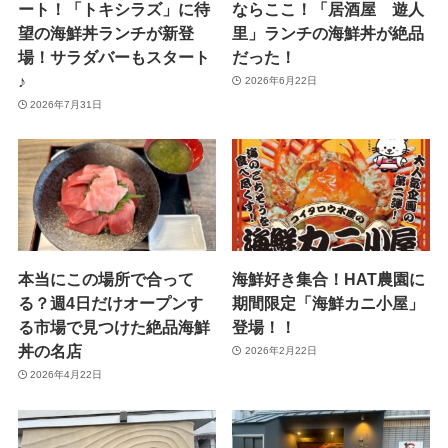
ート！「トキシラズ」に待
ならここ！「居酒屋 遊人
望の海鮮丼ランチが新登
里」ランチの海鮮丼が絶品
場！サラダバーもスタート
だった！
♪
2026年6月22日
2026年7月31日
本当にこの場所で合って
海鮮好き集合！HAT農園に
る？週4日だけオープンす
期間限定「海鮮カニ小屋」
る市場で見つけた絶品海鮮
登場！！
丼の名店
2026年2月22日
2026年4月22日