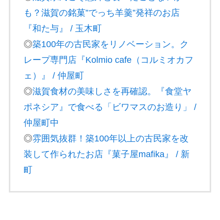
も？滋賀の銘菓”でっち羊羹”発祥のお店
『和た与』 / 玉木町
◎
築100年の古民家をリノベーション。ク
レープ専門店『Kolmio cafe（コルミオカフ
ェ）』 / 仲屋町
◎
滋賀食材の美味しさを再確認。『食堂ヤ
ポネシア』で食べる「ビワマスのお造り」 /
仲屋町中
◎
雰囲気抜群！築100年以上の古民家を改
装して作られたお店『菓子屋mafika』 / 新
町