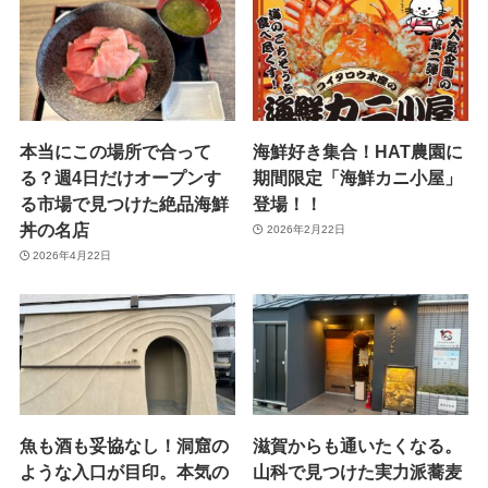
本当にこの場所で合って
海鮮好き集合！HAT農園に
る？週4日だけオープンす
期間限定「海鮮カニ小屋」
る市場で見つけた絶品海鮮
登場！！
丼の名店
2026年2月22日
2026年4月22日
魚も酒も妥協なし！洞窟の
滋賀からも通いたくなる。
ような入口が目印。本気の
山科で見つけた実力派蕎麦