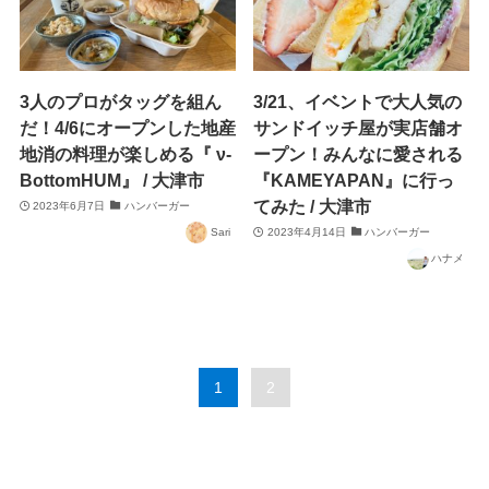
3人のプロがタッグを組ん
3/21、イベントで大人気の
だ！4/6にオープンした地産
サンドイッチ屋が実店舗オ
地消の料理が楽しめる『 ν-
ープン！みんなに愛される
BottomHUM』 / 大津市
『KAMEYAPAN』に行っ
てみた / 大津市
2023年6月7日
ハンバーガー
Sari
2023年4月14日
ハンバーガー
ハナメ
1
2