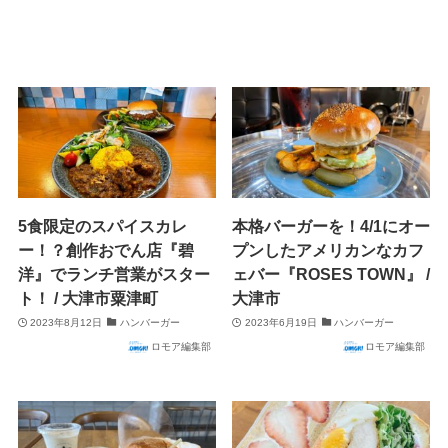
5食限定のスパイスカレ
本格バーガーを！4/1にオー
ー！？創作おでん店『碧
プンしたアメリカンなカフ
洋』でランチ営業がスター
ェバー『ROSES TOWN』 /
ト！ / 大津市粟津町
大津市
2023年8月12日
ハンバーガー
2023年6月19日
ハンバーガー
ロモア編集部
ロモア編集部