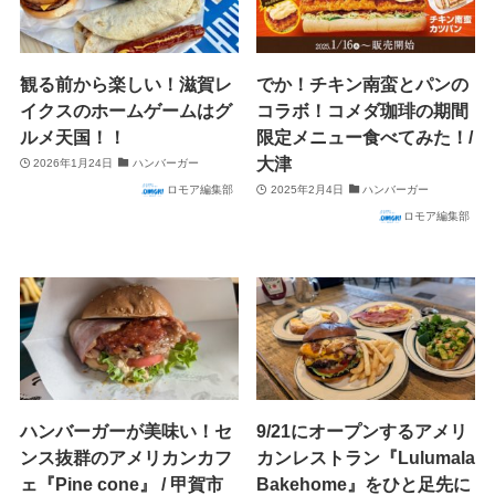
観る前から楽しい！滋賀レ
でか！チキン南蛮とパンの
イクスのホームゲームはグ
コラボ！コメダ珈琲の期間
ルメ天国！！
限定メニュー食べてみた！/
大津
2026年1月24日
ハンバーガー
ロモア編集部
2025年2月4日
ハンバーガー
ロモア編集部
ハンバーガーが美味い！セ
9/21にオープンするアメリ
ンス抜群のアメリカンカフ
カンレストラン『Lulumala
ェ『Pine cone』 / 甲賀市
Bakehome』をひと足先に