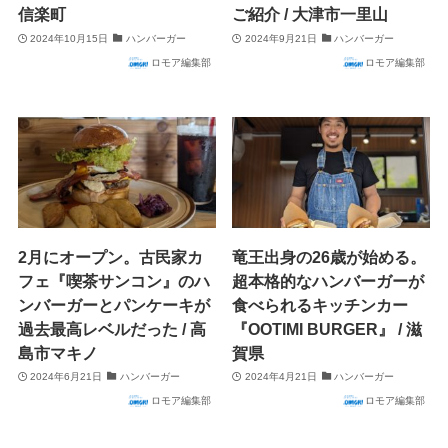
信楽町
ご紹介 / 大津市一里山
2024年10月15日
ハンバーガー
2024年9月21日
ハンバーガー
ロモア編集部
ロモア編集部
2月にオープン。古民家カ
竜王出身の26歳が始める。
フェ『喫茶サンコン』のハ
超本格的なハンバーガーが
ンバーガーとパンケーキが
食べられるキッチンカー
過去最高レベルだった / 高
『OOTIMI BURGER』 / 滋
島市マキノ
賀県
2024年6月21日
ハンバーガー
2024年4月21日
ハンバーガー
ロモア編集部
ロモア編集部