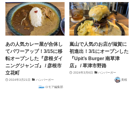
あの人気カレー屋が合体し
嵐山で人気のお店が滋賀に
てパワーアップ！3/15に移
初進出！3/1にオープンした
転オープンした『彦根ダイ
『Upit’s Burger 南草津
ニングジャンゴ』 / 彦根市
店』 / 草津市野路
立花町
2024年3月6日
ハンバーガー
2024年3月21日
ハンバーガー
美桜
ロモア編集部