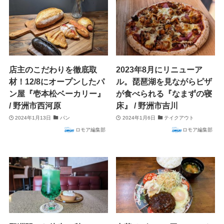
店主のこだわりを徹底取
2023年8月にリニューア
材！12/8にオープンしたパ
ル。琵琶湖を見ながらピザ
ン屋『壱本松ベーカリー』
が食べられる『なまずの寝
/ 野洲市西河原
床』 / 野洲市吉川
2024年1月13日
パン
2024年1月6日
テイクアウト
ロモア編集部
ロモア編集部