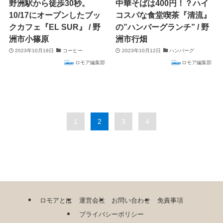
野洲駅から徒歩30秒。
中華そばは400円！？ハイ
10/17にオープンしたブッ
コスパな食堂喫茶『清流』
クカフェ『EL SUR』 / 野
の”ハンバーグランチ” / 野
洲市小篠原
洲市行畑
2023年10月19日
コーヒー
2023年10月12日
ハンバーグ
ロモア編集部
ロモア編集部
1
2
3
4
ロモアとは
運営会社
お問い合わせ
免責事項
プライバシーポリシー