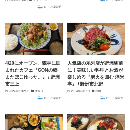
ロモア編集部
4/20にオープン。森林に囲
人気店の系列店が野洲駅前
まれたカフェ『GONの郷
に！美味しい料理とお酒が
またほこゆった。』 / 野洲
楽しめる『炭火を囲む 淳米
市三上
亭』 / 野洲市北野
2024年5月25日
唐揚げ
2024年3月5日
お肉
ロモア編集部
ロモア編集部