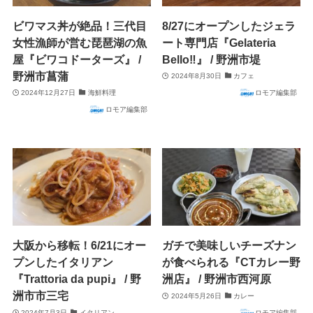
ビワマス丼が絶品！三代目
8/27にオープンしたジェラ
女性漁師が営む琵琶湖の魚
ート専門店『Gelateria
屋『ビワコドーターズ』 /
Bello‼︎』 / 野洲市堤
野洲市菖蒲
2024年8月30日
カフェ
2024年12月27日
海鮮料理
ロモア編集部
ロモア編集部
大阪から移転！6/21にオー
ガチで美味しいチーズナン
プンしたイタリアン
が食べられる『CTカレー野
『Trattoria da pupi』 / 野
洲店』 / 野洲市西河原
洲市市三宅
2024年5月26日
カレー
2024年7月3日
イタリアン
ロモア編集部