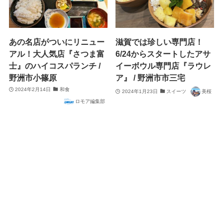
あの名店がついにリニュー
滋賀では珍しい専門店！
アル！大人気店『さつま富
6/24からスタートしたアサ
士』のハイコスパランチ /
イーボウル専門店『ラウレ
野洲市小篠原
ア』 / 野洲市市三宅
2024年2月14日
和食
2024年1月23日
スイーツ
美桜
ロモア編集部