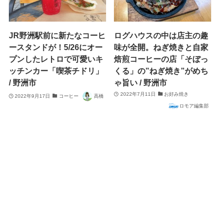
JR野洲駅前に新たなコーヒ
ログハウスの中は店主の趣
ースタンドが！5/26にオー
味が全開。ねぎ焼きと自家
プンしたレトロで可愛いキ
焙煎コーヒーの店「そぼっ
ッチンカー「喫茶チドリ」
くる」の”ねぎ焼き”がめち
/ 野洲市
ゃ旨い / 野洲市
2022年7月11日
お好み焼き
2022年9月17日
コーヒー
高橋
ロモア編集部