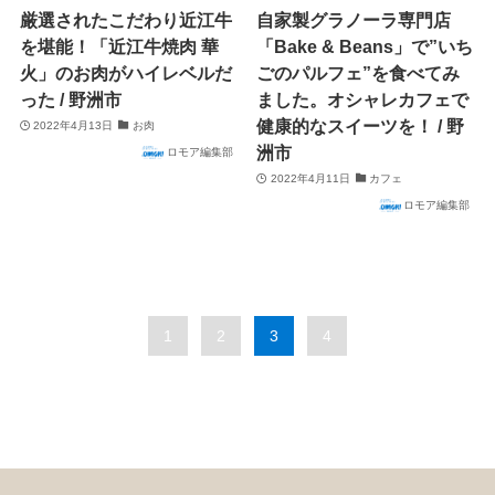
厳選されたこだわり近江牛
自家製グラノーラ専門店
を堪能！「近江牛焼肉 華
「Bake & Beans」で”いち
火」のお肉がハイレベルだ
ごのパルフェ”を食べてみ
った / 野洲市
ました。オシャレカフェで
健康的なスイーツを！ / 野
2022年4月13日
お肉
洲市
ロモア編集部
2022年4月11日
カフェ
ロモア編集部
1
2
3
4