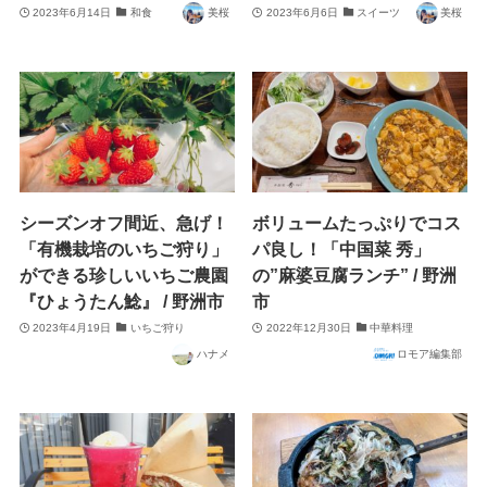
2023年6月14日
和食
美桜
2023年6月6日
スイーツ
美桜
シーズンオフ間近、急げ！
ボリュームたっぷりでコス
「有機栽培のいちご狩り」
パ良し！「中国菜 秀」
ができる珍しいいちご農園
の”麻婆豆腐ランチ” / 野洲
『ひょうたん鯰』 / 野洲市
市
2023年4月19日
いちご狩り
2022年12月30日
中華料理
ハナメ
ロモア編集部