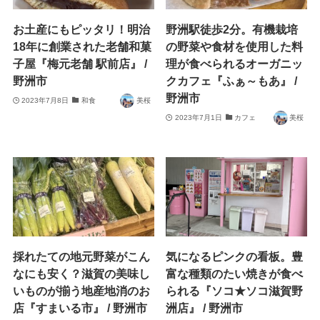
お土産にもピッタリ！明治
野洲駅徒歩2分。有機栽培
18年に創業された老舗和菓
の野菜や食材を使用した料
子屋『梅元老舗 駅前店』 /
理が食べられるオーガニッ
野洲市
クカフェ『ふぁ～もあ』 /
野洲市
2023年7月8日
和食
美桜
2023年7月1日
カフェ
美桜
採れたての地元野菜がこん
気になるピンクの看板。豊
なにも安く？滋賀の美味し
富な種類のたい焼きが食べ
いものが揃う地産地消のお
られる『ソコ★ソコ滋賀野
店『すまいる市』 / 野洲市
洲店』 / 野洲市