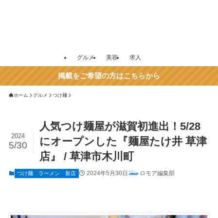
グルメ
美容
求人
掲載をご希望の方はこちらから
ホーム
グルメ
つけ麺
人気つけ麺屋が滋賀初進出！5/28
2024
にオープンした『麺屋たけ井 草津
5/30
店』 / 草津市木川町
2024年5月30日
ロモア編集部
つけ麺
ラーメン
新店