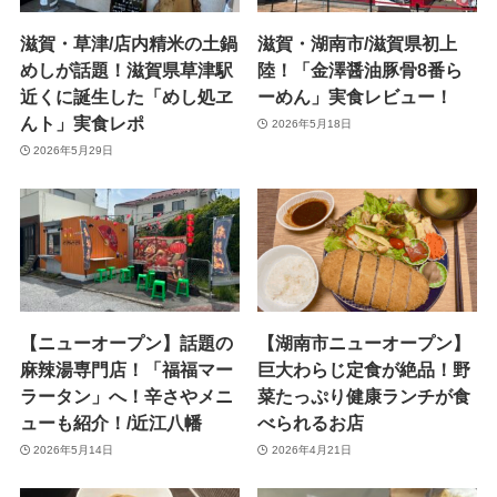
滋賀・草津/店内精米の土鍋
滋賀・湖南市/滋賀県初上
めしが話題！滋賀県草津駅
陸！「金澤醤油豚骨8番ら
近くに誕生した「めし処ヱ
ーめん」実食レビュー！
んト」実食レポ
2026年5月18日
2026年5月29日
【ニューオープン】話題の
【湖南市ニューオープン】
麻辣湯専門店！「福福マー
巨大わらじ定食が絶品！野
ラータン」へ！辛さやメニ
菜たっぷり健康ランチが食
ューも紹介！/近江八幡
べられるお店
2026年5月14日
2026年4月21日