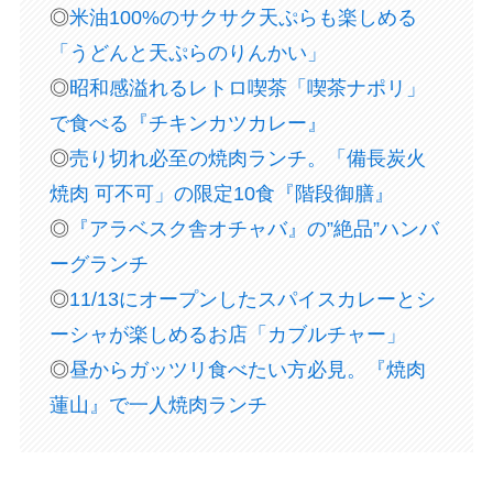
◎
米油100%のサクサク天ぷらも楽しめる
「うどんと天ぷらのりんかい」
◎
昭和感溢れるレトロ喫茶「喫茶ナポリ」
で食べる『チキンカツカレー』
◎
売り切れ必至の焼肉ランチ。「備長炭火
焼肉 可不可」の限定10食『階段御膳』
◎
『アラベスク舎オチャバ』の”絶品”ハンバ
ーグランチ
◎
11/13にオープンしたスパイスカレーとシ
ーシャが楽しめるお店「カブルチャー」
◎
昼からガッツリ食べたい方必見。『焼肉
蓮山』で一人焼肉ランチ