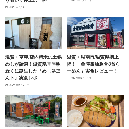
り着いた極上の一杯
2026年7月20日
2026年7月23日
滋賀・草津/店内精米の土鍋
滋賀・湖南市/滋賀県初上
めしが話題！滋賀県草津駅
陸！「金澤醤油豚骨8番ら
近くに誕生した「めし処ヱ
ーめん」実食レビュー！
んト」実食レポ
2026年5月18日
2026年5月29日