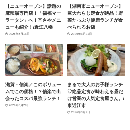
【ニューオープン】話題の
【湖南市ニューオープン】
麻辣湯専門店！「福福マー
巨大わらじ定食が絶品！野
ラータン」へ！辛さやメニ
菜たっぷり健康ランチが食
ューも紹介！/近江八幡
べられるお店
2026年5月14日
2026年4月21日
滋賀・信楽／このボリュー
まるで大人のお子様ランチ
ムでこの価格！？信楽で出
♡絶品定食が味わえる昼だ
会ったコスパ最強ランチ！
け営業の人気定食屋さん。/
東近江市
2026年3月28日
2026年3月7日