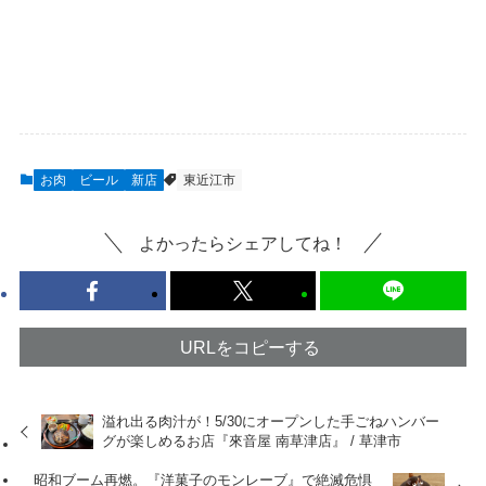
お肉
ビール
新店
東近江市
よかったらシェアしてね！
URLをコピーする
溢れ出る肉汁が！5/30にオープンした手ごねハンバー
グが楽しめるお店『來音屋 南草津店』 / 草津市
昭和ブーム再燃。『洋菓子のモンレーブ』で絶滅危惧